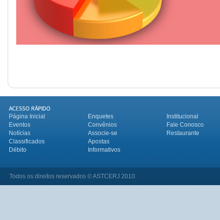
Página Inicial
Enquetes
Institucional
Eventos
Convênios
Fale Conosco
Notícias
Associe-se
Restaurante
Classificados
Apostas
Débito
Informativos
Todos os direitos reservados © ASTCERJ 2010.