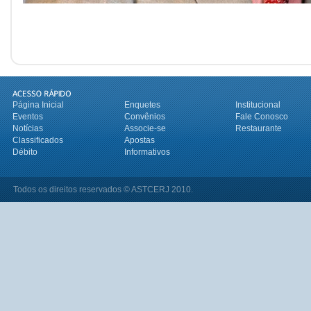
Página Inicial
Enquetes
Institucional
Eventos
Convênios
Fale Conosco
Notícias
Associe-se
Restaurante
Classificados
Apostas
Débito
Informativos
Todos os direitos reservados © ASTCERJ 2010.