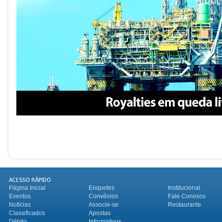
Página Inicial
Enquetes
Institucional
Eventos
Convênios
Fale Conosco
Notícias
Associe-se
Restaurante
Classificados
Apostas
Débito
Informativos