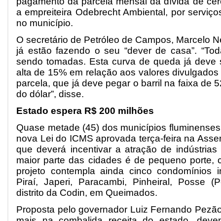
pagamento da parcela mensal da dívida de ce
a empreiteira Odebrecht Ambiental, por serviç
no município.
O secretário de Petróleo de Campos, Marcelo N
já estão fazendo o seu “dever de casa”. “To
sendo tomadas. Esta curva de queda já deve se
alta de 15% em relação aos valores divulgados
parcela, que já deve pegar o barril na faixa de 5
do dólar”, disse.
Estado espera R$ 200 milhões
Quase metade (45) dos municípios fluminenses 
nova Lei do ICMS aprovada terça-feira na Assemb
que deverá incentivar a atração de indústrias 
maior parte das cidades é de pequeno porte, 
projeto contempla ainda cinco condomínios i
Piraí, Japeri, Paracambi, Pinheiral, Posse (
distrito da Codin, em Queimados.
Proposta pelo governador Luiz Fernando Pezão,
mais na combalida receita do estado, dev