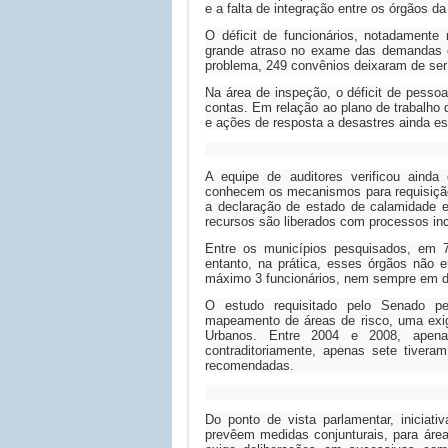
e a falta de integração entre os órgãos d
O déficit de funcionários, notadament
grande atraso no exame das demandas 
problema, 249 convênios deixaram de ser
Na área de inspeção, o déficit de pesso
contas. Em relação ao plano de trabalho
e ações de resposta a desastres ainda es
A equipe de auditores verificou ainda
conhecem os mecanismos para requisição
a declaração de estado de calamidade e
recursos são liberados com processos in
Entre os municípios pesquisados, em 7
entanto, na prática, esses órgãos não 
máximo 3 funcionários, nem sempre em d
O estudo requisitado pelo Senado p
mapeamento de áreas de risco, uma exig
Urbanos. Entre 2004 e 2008, apen
contraditoriamente, apenas sete tivera
recomendadas.
Do ponto de vista parlamentar, iniciat
prevêem medidas conjunturais, para área