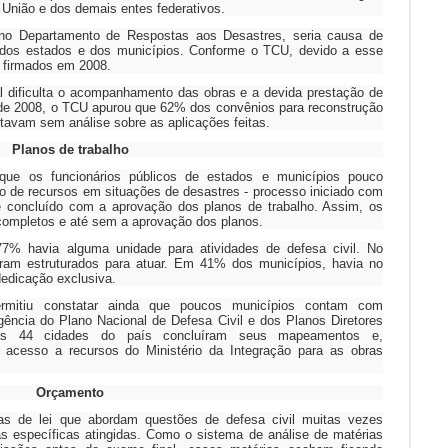
a União e dos demais entes federativos.
e no Departamento de Respostas aos Desastres, seria causa de
dos estados e dos municípios. Conforme o TCU, devido a esse
 firmados em 2008.
al dificulta o acompanhamento das obras e a devida prestação de
 de 2008, o TCU apurou que 62% dos convênios para reconstrução
tavam sem análise sobre as aplicações feitas.
Planos de trabalho
 que os funcionários públicos de estados e municípios pouco
 de recursos em situações de desastres - processo iniciado com
 concluído com a aprovação dos planos de trabalho. Assim, os
completos e até sem a aprovação dos planos.
7% havia alguma unidade para atividades de defesa civil. No
eram estruturados para atuar. Em 41% dos municípios, havia no
edicação exclusiva.
ermitiu constatar ainda que poucos municípios contam com
ência do Plano Nacional de Defesa Civil e dos Planos Diretores
as 44 cidades do país concluíram seus mapeamentos e,
m acesso a recursos do Ministério da Integração para as obras
Orçamento
ivas de lei que abordam questões de defesa civil muitas vezes
s específicas atingidas. Como o sistema de análise de matérias