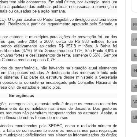
avisos tem sido constantes. Em abril último, por exemplo, mais um
obre a qualidade das políticas públicas necessárias à prevenção e
turais ou causadas pela ação humana.
U). O órgão auxiliar do Poder Legislativo divulgou auditoria sobre
onal. Realizada a partir de requerimento aprovado pelo Senado, a
os por estados e municípios para ações de prevenção foi um dos
purou que, entre 2004 e 2009, cerca de R$ 933 milhões foram
sendo efetivamente aplicados R$ 357,8 milhões. A Bahia foi
sos liberados (37%). Mato Grosso recebeu 17%, São Paulo 8,9% e
 chuvas fortes e deslizamentos de terra, somente 0,65%. Sempre
a Catarina recebeu apenas 0,7%.
térios de transferência, não havendo na situação atual elementos
 em tão poucos estados. A destinação dos recursos é feita pelo
do sistema. Faz parte da estrutura desse ministério a Secretaria
 operacional do
sistema encabeçado pelo Conselho Nacional de
fesa civil de estados e municípios.
Emergências
ações emergenciais, a constatação é de que os recursos recebidos
elecimento da normalidade nas áreas de desastre. Dos gestores
s recursos não permitem recuperar todos os estragos. Assim, a
endência de outras fontes de recursos.
ividades coordenadas pela SEDEC, como o reduzido número de
s; a falta de conhecimento sobre os mecanismos para requisição
os municípios; deficiências nos sistemas informatizados do órgão;