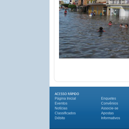
Página Inicial
Enquetes
Eventos
Convênios
Notícias
Associe-se
Classificados
Apostas
Débito
Informativos