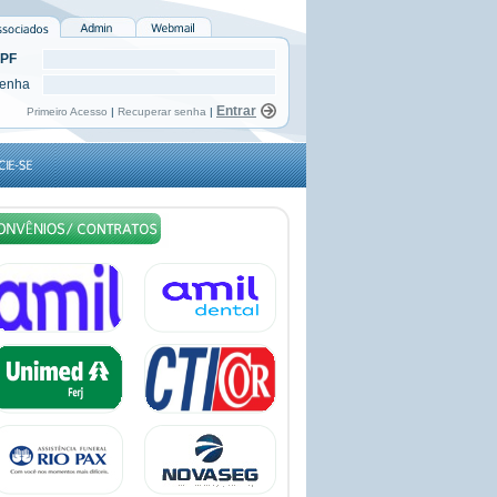
PF
enha
Primeiro Acesso
|
Recuperar senha
|