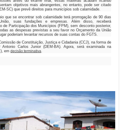
issões antes do exame final, essas matérias acabam ficando
entam objetivos mais abrangentes, no entanto, pode ser citado
M-SC) que prevê direitos para municípios sob calamidade.
pio que se encontrar sob calamidade terá prorrogação de 90 dias
União, suas fundações e empresas. Além disso, receberá
 de Participação dos Municípios (FPM), sem desconto posterior,
odas as despesas previstas a seu favor no Orçamento da União
lugar poderiam levantar recursos de suas contas do FGTS.
Comissão de Constituição, Justiça e Cidadania (CCJ), na forma de
or Antonio Carlos Junior (DEM-BA). Agora, será examinada na
E), em
.
decisão terminativa