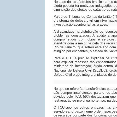
No caso das catástrofes brasileiras, os 
alerta poderia ter motivado indagações s
diminuição dos efeitos de catástrofes na
Partiu do Tribunal de Contas da União (TC
o sistema de defesa civil em nível naci
investigação apontou falhas graves.
A disparidade na distribuição de recurs
problemas constatados. A auditoria a
comprometidos com obras e serviços, 
atendida com a maior parcela dos recur
Rio de Janeiro, que sofreu este ano com
atingido por enchentes, o estado de Sant
Para o TCU, é preciso explicitar os cri
para explicar repasses tão concentrados
Ministério da Integração, órgão central 
Nacional de Defesa Civil (SEDEC), órgão
Defesa Civil e que integra unidades de de
No que se refere às transferências para 
são sempre insuficientes para o restab
ouvidos pelo TCU, 59% destacaram que o
restauração se prolonga no tempo, na dep
O TCU apontou outros entraves nas at
servidores; o baixo número de inspeçõe
de recursos por parte dos funcionários d