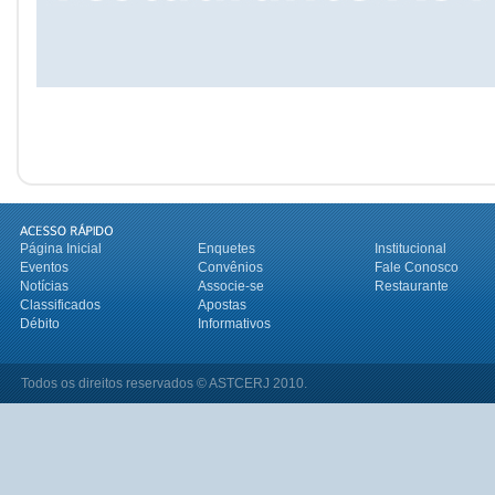
Página Inicial
Enquetes
Institucional
Eventos
Convênios
Fale Conosco
Notícias
Associe-se
Restaurante
Classificados
Apostas
Débito
Informativos
Todos os direitos reservados © ASTCERJ 2010.