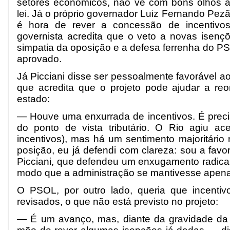
setores econômicos, não vê com bons olhos a
lei. Já o próprio governador Luiz Fernando Pezão
é hora de rever a concessão de incentivos
governista acredita que o veto a novas isençõ
simpatia da oposição e a defesa ferrenha do P
aprovado.
Já Picciani disse ser pessoalmente favorável ao
que acredita que o projeto pode ajudar a reo
estado:
— Houve uma enxurrada de incentivos. É precis
do ponto de vista tributário. O Rio agiu ac
incentivos), mas há um sentimento majoritário 
posição, eu já defendi com clareza: sou a favo
Picciani, que defendeu um enxugamento radical
modo que a administração se mantivesse apena
O PSOL, por outro lado, queria que incentiv
revisados, o que não está previsto no projeto:
— É um avanço, mas, diante da gravidade da c