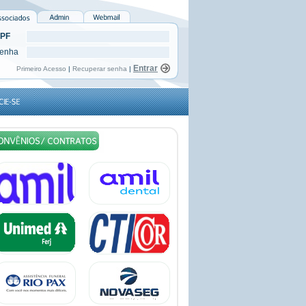
PF
enha
Primeiro Acesso
|
Recuperar senha
|