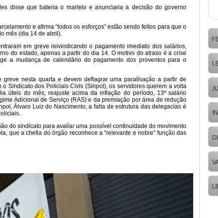
es disse que bateria o martelo e anunciaria a decisão do governo
rcelamento e afirma “todos os esforços” estão sendo feitos para que o
 mês (dia 14 de abril).
 entraram em greve reivindicando o pagamento imediato dos salários,
o do estado, apenas a partir do dia 14. O motivo do atraso é a crise
exige a mudança de calendário do pagamento dos proventos para o
de greve nesta quarta e devem deflagrar uma paralisação a partir de
 o Sindicato dos Policiais Civis (Sinpol), os servidores querem a volta
a úteis do mês, reajuste acima da inflação do período, 13º salário
egime Adicional de Serviço (RAS) e da premiação por área de redução
pol, Álvaro Luiz do Nascimento, a falta de estrutura das delegacias é
liciais.
ão do sindicato para avaliar uma possível continuidade do movimento
 nota, que a chefia do órgão reconhece a "relevante e nobre" função das