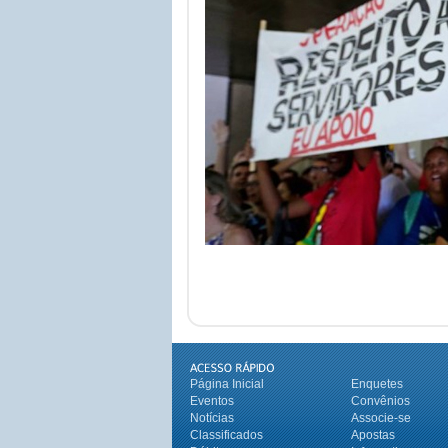
Página Inicial
Enquetes
Eventos
Convênios
Notícias
Associe-se
Classificados
Apostas