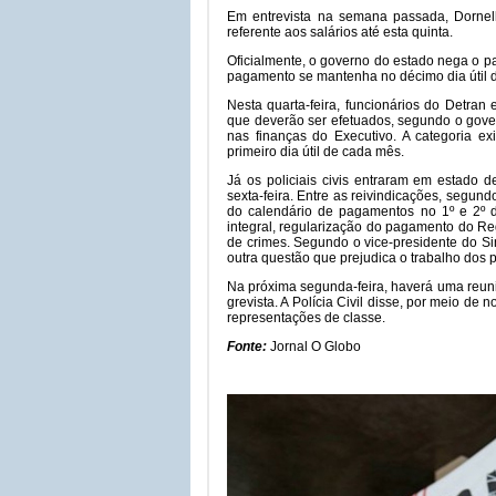
Em entrevista na semana passada, Dornell
referente aos salários até esta quinta.
Oficialmente, o governo do estado nega o pa
pagamento se mantenha no décimo dia útil do
Nesta quarta-feira, funcionários do Detran
que deverão ser efetuados, segundo o govern
nas finanças do Executivo. A categoria 
primeiro dia útil de cada mês.
Já os policiais civis entraram em estado 
sexta-feira. Entre as reivindicações, segundo
do calendário de pagamentos no 1º e 2º di
integral, regularização do pagamento do R
de crimes. Segundo o vice-presidente do Sin
outra questão que prejudica o trabalho dos po
Na próxima segunda-feira, haverá uma reuni
grevista. A Polícia Civil disse, por meio de
representações de classe.
Fonte:
Jornal O Globo