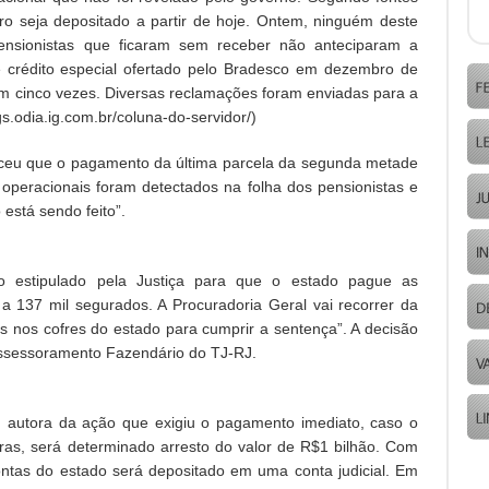
ro seja depositado a partir de hoje. Ontem, ninguém deste
ensionistas que ficaram sem receber não anteciparam a
crédito especial ofertado pelo Bradesco em dezembro de
 em cinco vezes. Diversas reclamações foram enviadas para a
gs.odia.ig.com.br/coluna-do-servidor/)
eceu que o pagamento da última parcela da segunda metade
s operacionais foram detectados na folha dos pensionistas e
está sendo feito”.
 estipulado pela Justiça para que o estado pague as
 137 mil segurados. A Procuradoria Geral vai recorrer da
os nos cofres do estado para cumprir a sentença”. A decisão
e Assessoramento Fazendário do TJ-RJ.
, autora da ação que exigiu o pagamento imediato, caso o
ras, será determinado arresto do valor de R$1 bilhão. Com
ontas do estado será depositado em uma conta judicial. Em