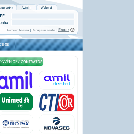
PF
enha
Primeiro Acesso
|
Recuperar senha
|