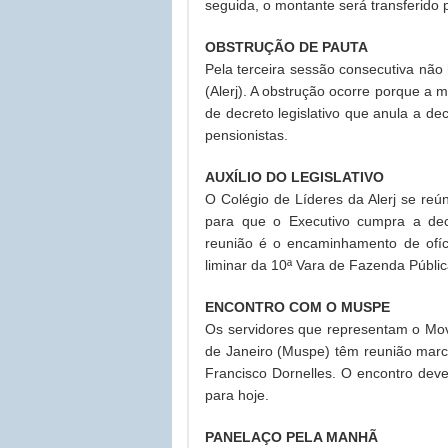
seguida, o montante será transferido 
OBSTRUÇÃO DE PAUTA
Pela terceira sessão consecutiva não
(Alerj). A obstrução ocorre porque a 
de decreto legislativo que anula a d
pensionistas.
AUXÍLIO DO LEGISLATIVO
O Colégio de Líderes da Alerj se reú
para que o Executivo cumpra a dec
reunião é o encaminhamento de ofíci
liminar da 10ª Vara de Fazenda Públic
ENCONTRO COM O MUSPE
Os servidores que representam o Mov
de Janeiro (Muspe) têm reunião mar
Francisco Dornelles. O encontro dever
para hoje.
PANELAÇO PELA MANHÃ