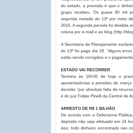
do estado, a previsão é que o dinhei
grupo recebeu. Os quase 80 mil p
segunda metade do 13º por meio de 
2015. A segunda parcela foi dividida
coluna por e-mail e ao blog (http://blo
A Secretaria de Planejamento esclar
do 13º foi paga dia 18. “Alguns erro
estão sendo corrigidos e o pagamento 
ESTADO VAI RECORRER
Termina às 15h30 de hoje o prazo
aposentadorias e pensões de março a
decisão “por absoluta falta de recurs
é do juiz Felipe Pinelli da Central d
ARRESTO DE R$ 1 BILHÃO
De acordo com a Defensoria Pública
depósito não seja efetuado em 24 ho
isso, todo dinheiro encontrado nas c