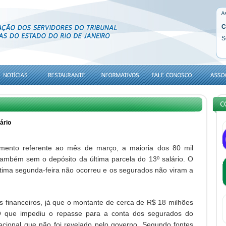
C
S
ário
mento referente ao mês de março, a maioria dos 80 mil
também sem o depósito da última parcela do 13º salário. O
 última segunda-feira não ocorreu e os segurados não viram a
os financeiros, já que o montante de cerca de R$ 18 milhões
 O que impediu o repasse para a conta dos segurados do
acional que não foi revelado pelo governo. Segundo fontes