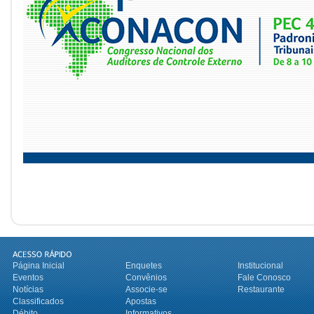
Página Inicial
Enquetes
Institucional
Eventos
Convênios
Fale Conosco
Notícias
Associe-se
Restaurante
Classificados
Apostas
Débito
Informativos