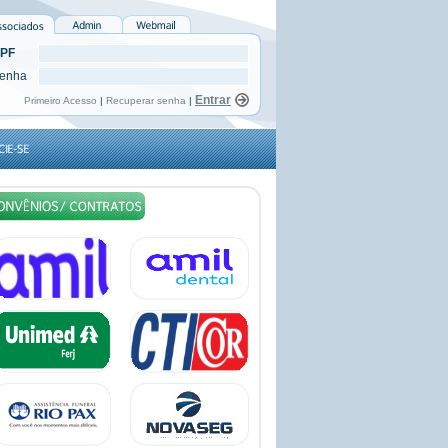
PF
enha
Primeiro Acesso
|
Recuperar senha
|