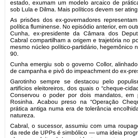
estado, exumam um modelo arcaico de prática
sob Lula e Dilma. Mais políticos devem ser ating
As prisões dos ex-governadores representa
política fluminense. No episódio anterior, em ou
Cunha, ex-presidente da Câmara dos Deputa
Cabral compartilham a origem e trajetória no po
mesmo núcleo político-partidário, hegemônico 
90.
Cunha emergiu sob o governo Collor, alinhado 
de campanha e pivô do impeachment do ex-pres
Garotinho sempre se destacou pelo populi
artifícios eleitoreiros, dos quais o “cheque-cida
Conservou o poder por dois mandatos, em p
Rosinha. Acabou preso na “Operação Chequi
prática antiga numa era de tolerância encolhi
natureza.
Cabral, o sucessor, assumiu com uma roupage
da rede de UPPs é simbólico — uma ideia progr