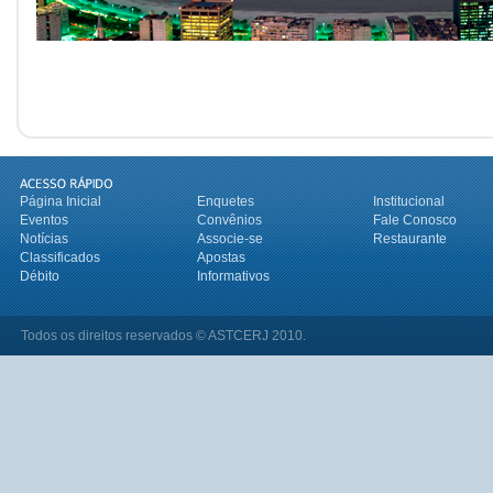
Página Inicial
Enquetes
Institucional
Eventos
Convênios
Fale Conosco
Notícias
Associe-se
Restaurante
Classificados
Apostas
Débito
Informativos
Todos os direitos reservados © ASTCERJ 2010.