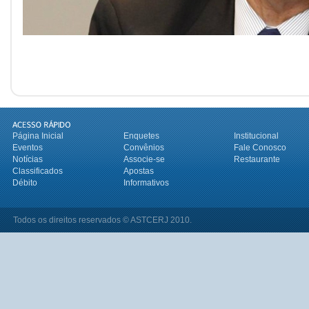
Página Inicial
Enquetes
Institucional
Eventos
Convênios
Fale Conosco
Notícias
Associe-se
Restaurante
Classificados
Apostas
Débito
Informativos
Todos os direitos reservados © ASTCERJ 2010.