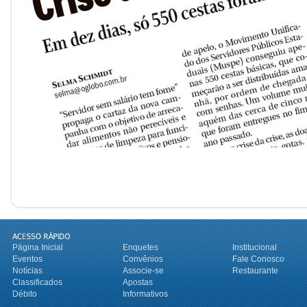
Página Inicial
Enquetes
Institucional
Eventos
Convênios
Fale Conosco
Notícias
Associe-se
Restaurante
Classificados
Apostas
Débito
Informativos