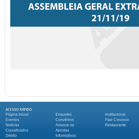
Página Inicial
Enquetes
Institucional
Eventos
Convênios
Fale Conosco
Notícias
Associe-se
Restaurante
Classificados
Apostas
Débito
Informativos