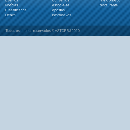
Eventos
Convênios
Fale Conosco
Notícias
Associe-se
Restaurante
Classificados
Apostas
Débito
Informativos
Todos os direitos reservados © ASTCERJ 2010.