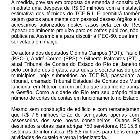
A medida, prevista em proposta de emenda à constituiçã
imediato uma despesa de R$ 90 milhões com a instalaçã
estimativa dos técnicos do TCE-RJ. E permitirá tamb
sejam gastos anualmente com pessoal desses órgãos e d
acréscimos autorizados nestes casos pela Lei de Res
Apesar do iminente prejuízo para os cofres públicos, nã
pública na Assembléia para discutir a PEC-60, que trami
ser votada em março.
De autoria dos deputados Cidinha Campos (PDT), Paulo 
(PSOL), André Correa (PPS) e Gilberto Palmares (PT)
atual Tribunal de Contas do Estado do Rio de Janeiro 
pelo controle dos órgãos, autarquias e secretarias do g
municípios, hoje submetidos ao TCE-RJ, passariam a 
tribunal, chamado Tribunal Estadual de Contas dos Muni
funcionar em Niterói, em um prédio que atualmente abrig
e Gestão. Como a cidade do Rio tem seu próprio tribun
número de cortes de contas em funcionamento no Estado.
Mesmo sem construção de edifício e com remanejamento
que R$ 7,6 milhões terão de ser gastos apenas com 
assessorias dos sete novos conselheiros. Outros R
destinados a obras para abrigar 750 servidores, R$ 15,6
sistemas de informática, R$ 8,8 milhões para bens em ge
atividades de custeio e verba indenizatória.