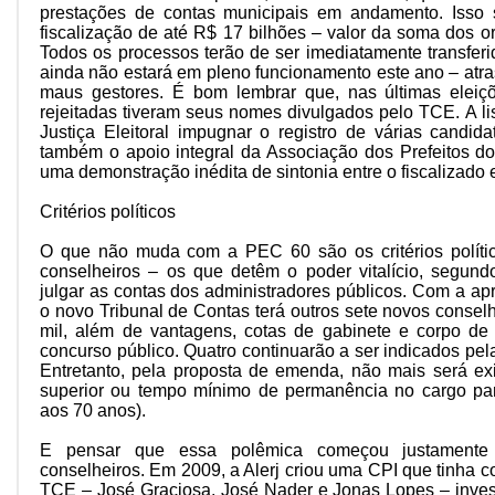
prestações de contas municipais em andamento. Isso s
fiscalização de até R$ 17 bilhões – valor da soma dos o
Todos os processos terão de ser imediatamente transferi
ainda não estará em pleno funcionamento este ano – atra
maus gestores. É bom lembrar que, nas últimas eleiçõ
rejeitadas tiveram seus nomes divulgados pelo TCE. A list
Justiça Eleitoral impugnar o registro de várias candi
também o apoio integral da Associação dos Prefeitos d
uma demonstração inédita de sintonia entre o fiscalizado e
Critérios políticos
O que não muda com a PEC 60 são os critérios polític
conselheiros – os que detêm o poder vitalício, segund
julgar as contas dos administradores públicos. Com a a
o novo Tribunal de Contas terá outros sete novos consel
mil, além de vantagens, cotas de gabinete e corpo de
concurso público. Quatro continuarão a ser indicados pela
Entretanto, pela proposta de emenda, não mais será ex
superior ou tempo mínimo de permanência no cargo para
aos 70 anos).
E pensar que essa polêmica começou justamente p
conselheiros. Em 2009, a Alerj criou uma CPI que tinha c
TCE – José Graciosa, José Nader e Jonas Lopes – invest