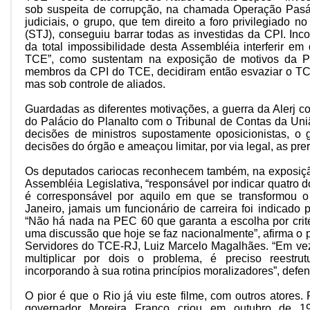
sob suspeita de corrupção, na chamada Operação Pasá
judiciais, o grupo, que tem direito a foro privilegiado n
(STJ), conseguiu barrar todas as investidas da CPI. In
da total impossibilidade desta Assembléia interferir em
TCE”, como sustentam na exposição de motivos da P
membros da CPI do TCE, decidiram então esvaziar o TCE
mas sob controle de aliados.
Guardadas as diferentes motivações, a guerra da Alerj 
do Palácio do Planalto com o Tribunal de Contas da Un
decisões de ministros supostamente oposicionistas, o 
decisões do órgão e ameaçou limitar, por via legal, as pr
Os deputados cariocas reconhecem também, na exposiç
Assembléia Legislativa, “responsável por indicar quatro 
é corresponsável por aquilo em que se transformou o
Janeiro, jamais um funcionário de carreira foi indicado
“Não há nada na PEC 60 que garanta a escolha por critér
uma discussão que hoje se faz nacionalmente”, afirma o 
Servidores do TCE-RJ, Luiz Marcelo Magalhães. “Em vez
multiplicar por dois o problema, é preciso reestru
incorporando à sua rotina princípios moralizadores”, defe
O pior é que o Rio já viu este filme, com outros atores.
governador Moreira Franco criou em outubro de 1