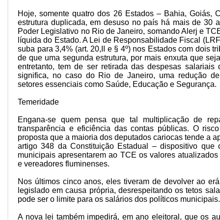
Hoje, somente quatro dos 26 Estados – Bahia, Goiás,
estrutura duplicada, em desuso no país há mais de 30 an
Poder Legislativo no Rio de Janeiro, somando Alerj e TCE
líquida do Estado. A Lei de Responsabilidade Fiscal (LRF
suba para 3,4% (art. 20,II e § 4º) nos Estados com dois t
de que uma segunda estrutura, por mais enxuta que seja,
entretanto, tem de ser retirada das despesas salariai
significa, no caso do Rio de Janeiro, uma redução d
setores essenciais como Saúde, Educação e Segurança.
Temeridade
Engana-se quem pensa que tal multiplicação de repa
transparência e eficiência das contas públicas. O risco
proposta que a maioria dos deputados cariocas tende a a
artigo 348 da Constituição Estadual – dispositivo que 
municipais apresentarem ao TCE os valores atualizados
e vereadores fluminenses.
Nos últimos cinco anos, eles tiveram de devolver ao erá
legislado em causa própria, desrespeitando os tetos salar
pode ser o limite para os salários dos políticos municipais.
A nova lei também impedirá, em ano eleitoral, que os 