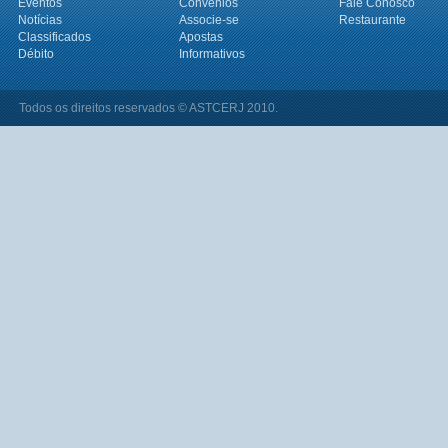
Eventos
Convênios
Fale Conosco
Notícias
Associe-se
Restaurante
Classificados
Apostas
Débito
Informativos
Todos os direitos reservados © ASTCERJ 2010.