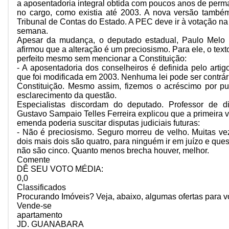
a aposentadoria integral obtida com poucos anos de per
no cargo, como existia até 2003. A nova versão também
Tribunal de Contas do Estado. A PEC deve ir à votação na
semana.
Apesar da mudança, o deputado estadual, Paulo Melo (
afirmou que a alteração é um preciosismo. Para ele, o texto
perfeito mesmo sem mencionar a Constituição:
- A aposentadoria dos conselheiros é definida pelo artig
que foi modificada em 2003. Nenhuma lei pode ser contrár
Constituição. Mesmo assim, fizemos o acréscimo por p
esclarecimento da questão.
Especialistas discordam do deputado. Professor de dir
Gustavo Sampaio Telles Ferreira explicou que a primeira 
emenda poderia suscitar disputas judiciais futuras:
- Não é preciosismo. Seguro morreu de velho. Muitas vez
dois mais dois são quatro, para ninguém ir em juízo e ques
não são cinco. Quanto menos brecha houver, melhor.
Comente
DÊ SEU VOTO MÉDIA:
0,0
Classificados
Procurando Imóveis? Veja, abaixo, algumas ofertas para 
Vende-se
apartamento
JD. GUANABARA