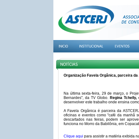
Organização Favela Orgânica, parceira da
Na última sexta-feira, 29 de março, o Pro
Bernardes", da TV Globo.
Regina Tchelly,
desenvolver este trabalho onde ensina como 
A Favela Orgânica é parceira da ASTCER
oficinas e eventos como "café da manhã s
descartados nas feiras, podem ser aprove
funciona no Morro da Babilônia, em Copacab
Clique aqui
para assistir a matéria exibida n