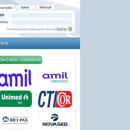
PF
enha
Primeiro Acesso
|
Recuperar senha
|