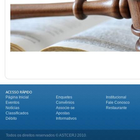
Página Inicial
Enquetes
Institucional
Eventos
Convênios
Fale Conosco
Notícias
Associe-se
Restaurante
Classificados
Apostas
Débito
Informativos
Todos os direitos reservados © ASTCERJ 2010.