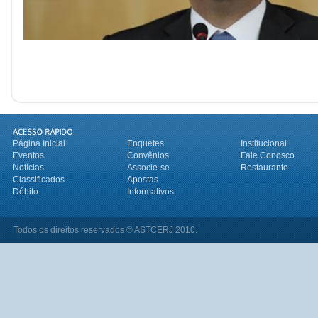
Página Inicial
Enquetes
Institucional
Eventos
Convênios
Fale Conosco
Notícias
Associe-se
Restaurante
Classificados
Apostas
Débito
Informativos
Todos os direitos reservados © ASTCERJ 2010.