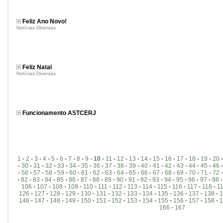
Feliz Ano Novo!
Notícias Diversas
Feliz Natal
Notícias Diversas
Funcionamento ASTCERJ
1
-
2
-
3
-
4
-
5
-
6
-
7
-
8
-
9
-
10
-
11
-
12
-
13
-
14
-
15
-
16
-
17
-
18
-
19
-
20
-
30
-
31
-
32
-
33
-
34
-
35
-
36
-
37
-
38
-
39
-
40
-
41
-
42
-
43
-
44
-
45
-
46
-
56
-
57
-
58
-
59
-
60
-
61
-
62
-
63
-
64
-
65
-
66
-
67
-
68
-
69
-
70
-
71
-
72
-
82
-
83
-
84
-
85
-
86
-
87
-
88
-
89
-
90
-
91
-
92
-
93
-
94
-
95
-
96
-
97
-
98
106
-
107
-
108
-
109
-
110
-
111
-
112
-
113
-
114
-
115
-
116
-
117
-
118
-
1
126
-
127
-
128
-
129
-
130
-
131
-
132
-
133
-
134
-
135
-
136
-
137
-
138
-
1
146
-
147
-
148
-
149
-
150
-
151
-
152
-
153
-
154
-
155
-
156
-
157
-
158
-
1
166
-
167