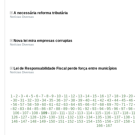
A necessária reforma tributária
Notícias Diversas
Nova lei mira empresas corruptas
Notícias Diversas
Lei de Responsabilidade Fiscal perde força entre municípios
Notícias Diversas
1
-
2
-
3
-
4
-
5
-
6
-
7
-
8
-
9
-
10
-
11
-
12
-
13
-
14
-
15
-
16
-
17
-
18
-
19
-
20
-
30
-
31
-
32
-
33
-
34
-
35
-
36
-
37
-
38
-
39
-
40
-
41
-
42
-
43
-
44
-
45
-
46
-
56
-
57
-
58
-
59
-
60
-
61
-
62
-
63
-
64
-
65
-
66
-
67
-
68
-
69
-
70
-
71
-
72
-
82
-
83
-
84
-
85
-
86
-
87
-
88
-
89
-
90
-
91
-
92
-
93
-
94
-
95
-
96
-
97
-
98
106
-
107
-
108
-
109
-
110
-
111
-
112
-
113
-
114
-
115
-
116
-
117
-
118
-
1
126
-
127
-
128
-
129
-
130
-
131
-
132
-
133
-
134
-
135
-
136
-
137
-
138
-
1
146
-
147
-
148
-
149
-
150
-
151
-
152
-
153
-
154
-
155
-
156
-
157
-
158
-
1
166
-
167