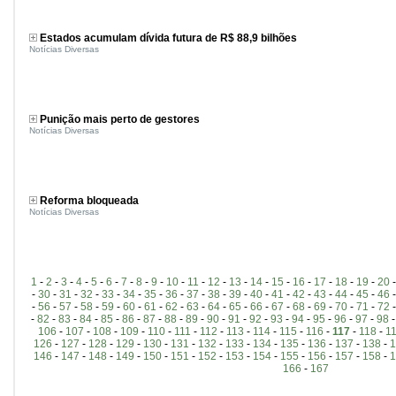
Estados acumulam dívida futura de R$ 88,9 bilhões
Notícias Diversas
Punição mais perto de gestores
Notícias Diversas
Reforma bloqueada
Notícias Diversas
1
-
2
-
3
-
4
-
5
-
6
-
7
-
8
-
9
-
10
-
11
-
12
-
13
-
14
-
15
-
16
-
17
-
18
-
19
-
20
-
30
-
31
-
32
-
33
-
34
-
35
-
36
-
37
-
38
-
39
-
40
-
41
-
42
-
43
-
44
-
45
-
46
-
56
-
57
-
58
-
59
-
60
-
61
-
62
-
63
-
64
-
65
-
66
-
67
-
68
-
69
-
70
-
71
-
72
-
82
-
83
-
84
-
85
-
86
-
87
-
88
-
89
-
90
-
91
-
92
-
93
-
94
-
95
-
96
-
97
-
98
106
-
107
-
108
-
109
-
110
-
111
-
112
-
113
-
114
-
115
-
116
-
117
-
118
-
1
126
-
127
-
128
-
129
-
130
-
131
-
132
-
133
-
134
-
135
-
136
-
137
-
138
-
1
146
-
147
-
148
-
149
-
150
-
151
-
152
-
153
-
154
-
155
-
156
-
157
-
158
-
1
166
-
167