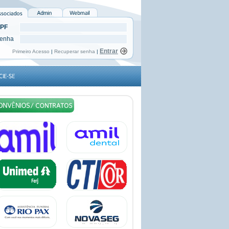
PF
enha
Primeiro Acesso
|
Recuperar senha
|