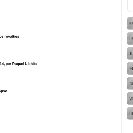
os royalties
014, por Raquel Ulchôa
lapso