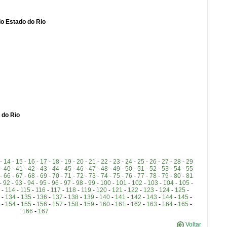
do Estado do Rio
 do Rio
-
14
-
15
-
16
-
17
-
18
-
19
-
20
-
21
-
22
-
23
-
24
-
25
-
26
-
27
-
28
-
29
-
40
-
41
-
42
-
43
-
44
-
45
-
46
-
47
-
48
-
49
-
50
-
51
-
52
-
53
-
54
-
55
-
66
-
67
-
68
-
69
-
70
-
71
-
72
-
73
-
74
-
75
-
76
-
77
-
78
-
79
-
80
-
81
-
92
-
93
-
94
-
95
-
96
-
97
-
98
-
99
-
100
-
101
-
102
-
103
-
104
-
105
-
-
114
-
115
-
116
-
117
-
118
-
119
-
120
-
121
-
122
-
123
-
124
-
125
-
-
134
-
135
-
136
-
137
-
138
-
139
-
140
-
141
-
142
-
143
-
144
-
145
-
-
154
-
155
-
156
-
157
-
158
-
159
-
160
-
161
-
162
-
163
-
164
-
165
-
166
-
167
Voltar