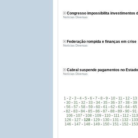
Congresso impossibilita investimentos 
Notícias Diversas
Federação rompida e finanças em crise
Notícias Diversas
Cabral suspende pagamentos no Estado
Notícias Diversas
1
-
2
-
3
-
4
-
5
-
6
-
7
-
8
-
9
-
10
-
11
-
12
-
13
-
30
-
31
-
32
-
33
-
34
-
35
-
36
-
37
-
38
-
39
-
56
-
57
-
58
-
59
-
60
-
61
-
62
-
63
-
64
-
65
-
82
-
83
-
84
-
85
-
86
-
87
-
88
-
89
-
90
-
91
106
-
107
-
108
-
109
-
110
-
111
-
112
-
113
126
-
127
-
128
-
129
-
130
-
131
-
132
-
133
146
-
147
-
148
-
149
-
150
-
151
-
152
-
153