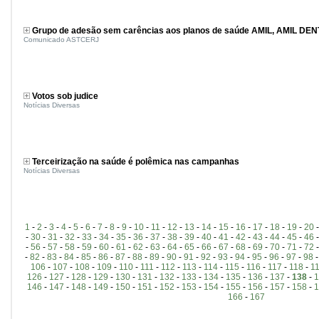
Grupo de adesão sem carências aos planos de saúde AMIL, AMIL DE
Comunicado ASTCERJ
Votos sob judice
Notícias Diversas
Terceirização na saúde é polêmica nas campanhas
Notícias Diversas
1
-
2
-
3
-
4
-
5
-
6
-
7
-
8
-
9
-
10
-
11
-
12
-
13
-
14
-
15
-
16
-
17
-
18
-
19
-
20
-
30
-
31
-
32
-
33
-
34
-
35
-
36
-
37
-
38
-
39
-
40
-
41
-
42
-
43
-
44
-
45
-
46
-
56
-
57
-
58
-
59
-
60
-
61
-
62
-
63
-
64
-
65
-
66
-
67
-
68
-
69
-
70
-
71
-
72
-
82
-
83
-
84
-
85
-
86
-
87
-
88
-
89
-
90
-
91
-
92
-
93
-
94
-
95
-
96
-
97
-
98
106
-
107
-
108
-
109
-
110
-
111
-
112
-
113
-
114
-
115
-
116
-
117
-
118
-
1
126
-
127
-
128
-
129
-
130
-
131
-
132
-
133
-
134
-
135
-
136
-
137
-
138
-
1
146
-
147
-
148
-
149
-
150
-
151
-
152
-
153
-
154
-
155
-
156
-
157
-
158
-
1
166
-
167