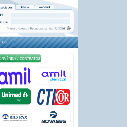
PF
enha
Primeiro Acesso
|
Recuperar senha
|