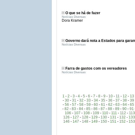
O que se há de fazer
Notícias Diversas
Dora Kramer
Governo dará nota a Estados para garan
Notícias Diversas
Farra de gastos com os vereadores
Notícias Diversas
1
-
2
-
3
-
4
-
5
-
6
-
7
-
8
-
9
-
10
-
11
-
12
-
13
-
30
-
31
-
32
-
33
-
34
-
35
-
36
-
37
-
38
-
39
-
56
-
57
-
58
-
59
-
60
-
61
-
62
-
63
-
64
-
65
-
82
-
83
-
84
-
85
-
86
-
87
-
88
-
89
-
90
-
91
106
-
107
-
108
-
109
-
110
-
111
-
112
-
113
126
-
127
-
128
-
129
-
130
-
131
-
132
-
133
146
-
147
-
148
-
149
-
150
-
151
-
152
-
153