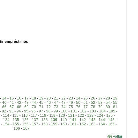
tir empréstimos
-
14
-
15
-
16
-
17
-
18
-
19
-
20
-
21
-
22
-
23
-
24
-
25
-
26
-
27
-
28
-
29
-
40
-
41
-
42
-
43
-
44
-
45
-
46
-
47
-
48
-
49
-
50
-
51
-
52
-
53
-
54
-
55
-
66
-
67
-
68
-
69
-
70
-
71
-
72
-
73
-
74
-
75
-
76
-
77
-
78
-
79
-
80
-
81
-
92
-
93
-
94
-
95
-
96
-
97
-
98
-
99
-
100
-
101
-
102
-
103
-
104
-
105
-
-
114
-
115
-
116
-
117
-
118
-
119
-
120
-
121
-
122
-
123
-
124
-
125
-
-
134
-
135
-
136
-
137
-
138
-
139
-
140
-
141
-
142
-
143
-
144
-
145
-
-
154
-
155
-
156
-
157
-
158
-
159
-
160
-
161
-
162
-
163
-
164
-
165
-
166
-
167
Voltar