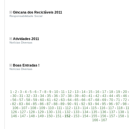
Gincana dos Recicláveis 2011
Responsabilidade Social
Atividades 2011
Notícias Diversas
Boas Entradas !
Notícias Diversas
1
-
2
-
3
-
4
-
5
-
6
-
7
-
8
-
9
-
10
-
11
-
12
-
13
-
14
-
15
-
16
-
17
-
18
-
19
-
20
-
30
-
31
-
32
-
33
-
34
-
35
-
36
-
37
-
38
-
39
-
40
-
41
-
42
-
43
-
44
-
45
-
46
-
56
-
57
-
58
-
59
-
60
-
61
-
62
-
63
-
64
-
65
-
66
-
67
-
68
-
69
-
70
-
71
-
72
-
82
-
83
-
84
-
85
-
86
-
87
-
88
-
89
-
90
-
91
-
92
-
93
-
94
-
95
-
96
-
97
-
98
106
-
107
-
108
-
109
-
110
-
111
-
112
-
113
-
114
-
115
-
116
-
117
-
118
-
1
126
-
127
-
128
-
129
-
130
-
131
-
132
-
133
-
134
-
135
-
136
-
137
-
138
-
1
146
-
147
-
148
-
149
-
150
-
151
-
152
-
153
-
154
-
155
-
156
-
157
-
158
-
1
166
-
167