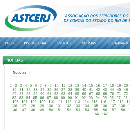
Notícias
1
-
2
-
3
-
4
-
5
-
6
-
7
-
8
-
9
-
10
-
11
-
12
-
13
-
14
-
15
-
16
-
17
-
18
-
19
-
20
-
30
-
31
-
32
-
33
-
34
-
35
-
36
-
37
-
38
-
39
-
40
-
41
-
42
-
43
-
44
-
45
-
46
-
56
-
57
-
58
-
59
-
60
-
61
-
62
-
63
-
64
-
65
-
66
-
67
-
68
-
69
-
70
-
71
-
72
-
82
-
83
-
84
-
85
-
86
-
87
-
88
-
89
-
90
-
91
-
92
-
93
-
94
-
95
-
96
-
97
-
98
106
-
107
-
108
-
109
-
110
-
111
-
112
-
113
-
114
-
115
-
116
-
117
-
118
-
1
126
-
127
-
128
-
129
-
130
-
131
-
132
-
133
-
134
-
135
-
136
-
137
-
138
-
1
146
-
147
-
148
-
149
-
150
-
151
-
152
-
153
-
154
-
155
-
156
-
157
-
158
-
1
166
-
167