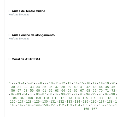
Aulas de Teatro Online
Notícias Diversas
Aulas online de alongamento
Notícias Diversas
Coral da ASTCERJ
1
-
2
-
3
-
4
-
5
-
6
-
7
-
8
-
9
-
10
-
11
-
12
-
13
-
14
-
15
-
16
-
17
-
18
-
19
-
20
-
30
-
31
-
32
-
33
-
34
-
35
-
36
-
37
-
38
-
39
-
40
-
41
-
42
-
43
-
44
-
45
-
46
-
56
-
57
-
58
-
59
-
60
-
61
-
62
-
63
-
64
-
65
-
66
-
67
-
68
-
69
-
70
-
71
-
72
-
82
-
83
-
84
-
85
-
86
-
87
-
88
-
89
-
90
-
91
-
92
-
93
-
94
-
95
-
96
-
97
-
98
106
-
107
-
108
-
109
-
110
-
111
-
112
-
113
-
114
-
115
-
116
-
117
-
118
-
1
126
-
127
-
128
-
129
-
130
-
131
-
132
-
133
-
134
-
135
-
136
-
137
-
138
-
1
146
-
147
-
148
-
149
-
150
-
151
-
152
-
153
-
154
-
155
-
156
-
157
-
158
-
1
166
-
167