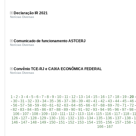
Declaração IR 2021
Notícias Diversas
Comunicado de funcionamento ASTCERJ
Notícias Diversas
Convênio TCE-RJ e CAIXA ECONÔMICA FEDERAL
Notícias Diversas
1
-
2
-
3
-
4
-
5
-
6
-
7
-
8
-
9
-
10
-
11
-
12
-
13
-
14
-
15
-
16
-
17
-
18
-
19
-
20
-
30
-
31
-
32
-
33
-
34
-
35
-
36
-
37
-
38
-
39
-
40
-
41
-
42
-
43
-
44
-
45
-
46
-
56
-
57
-
58
-
59
-
60
-
61
-
62
-
63
-
64
-
65
-
66
-
67
-
68
-
69
-
70
-
71
-
72
-
82
-
83
-
84
-
85
-
86
-
87
-
88
-
89
-
90
-
91
-
92
-
93
-
94
-
95
-
96
-
97
-
98
106
-
107
-
108
-
109
-
110
-
111
-
112
-
113
-
114
-
115
-
116
-
117
-
118
-
1
126
-
127
-
128
-
129
-
130
-
131
-
132
-
133
-
134
-
135
-
136
-
137
-
138
-
1
146
-
147
-
148
-
149
-
150
-
151
-
152
-
153
-
154
-
155
-
156
-
157
-
158
-
1
166
-
167