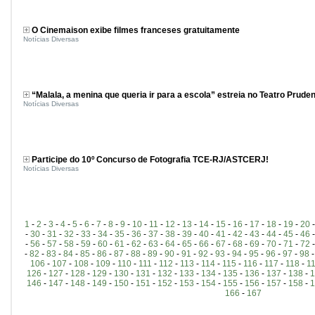
O Cinemaison exibe filmes franceses gratuitamente
Notícias Diversas
“Malala, a menina que queria ir para a escola” estreia no Teatro Pruden
Notícias Diversas
Participe do 10º Concurso de Fotografia TCE-RJ/ASTCERJ!
Notícias Diversas
1
-
2
-
3
-
4
-
5
-
6
-
7
-
8
-
9
-
10
-
11
-
12
-
13
-
14
-
15
-
16
-
17
-
18
-
19
-
20
-
30
-
31
-
32
-
33
-
34
-
35
-
36
-
37
-
38
-
39
-
40
-
41
-
42
-
43
-
44
-
45
-
46
-
56
-
57
-
58
-
59
-
60
-
61
-
62
-
63
-
64
-
65
-
66
-
67
-
68
-
69
-
70
-
71
-
72
-
82
-
83
-
84
-
85
-
86
-
87
-
88
-
89
-
90
-
91
-
92
-
93
-
94
-
95
-
96
-
97
-
98
106
-
107
-
108
-
109
-
110
-
111
-
112
-
113
-
114
-
115
-
116
-
117
-
118
-
1
126
-
127
-
128
-
129
-
130
-
131
-
132
-
133
-
134
-
135
-
136
-
137
-
138
-
1
146
-
147
-
148
-
149
-
150
-
151
-
152
-
153
-
154
-
155
-
156
-
157
-
158
-
1
166
-
167