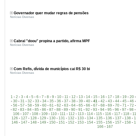
Governador quer mudar regras de pensões
Notícias Diversas
Cabral "doou" propina a partido, afirma MPF
Notícias Diversas
Com Refis, dívida de municípios cai R$ 30 bi
Notícias Diversas
1
-
2
-
3
-
4
-
5
-
6
-
7
-
8
-
9
-
10
-
11
-
12
-
13
-
14
-
15
-
16
-
17
-
18
-
19
-
20
-
30
-
31
-
32
-
33
-
34
-
35
-
36
-
37
-
38
-
39
-
40
-
41
-
42
-
43
-
44
-
45
-
46
-
56
-
57
-
58
-
59
-
60
-
61
-
62
-
63
-
64
-
65
-
66
-
67
-
68
-
69
-
70
-
71
-
72
-
82
-
83
-
84
-
85
-
86
-
87
-
88
-
89
-
90
-
91
-
92
-
93
-
94
-
95
-
96
-
97
-
98
106
-
107
-
108
-
109
-
110
-
111
-
112
-
113
-
114
-
115
-
116
-
117
-
118
-
1
126
-
127
-
128
-
129
-
130
-
131
-
132
-
133
-
134
-
135
-
136
-
137
-
138
-
1
146
-
147
-
148
-
149
-
150
-
151
-
152
-
153
-
154
-
155
-
156
-
157
-
158
-
1
166
-
167