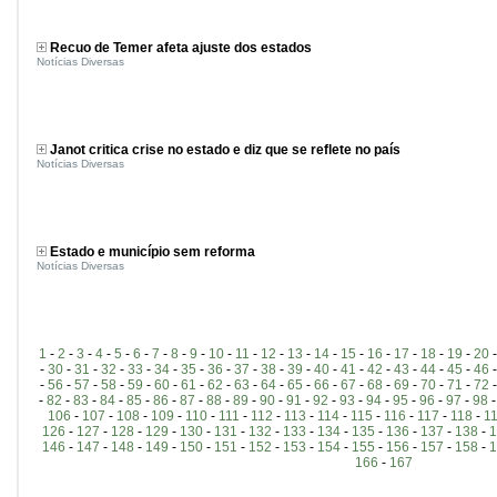
Recuo de Temer afeta ajuste dos estados
Notícias Diversas
Janot critica crise no estado e diz que se reflete no país
Notícias Diversas
Estado e município sem reforma
Notícias Diversas
1
-
2
-
3
-
4
-
5
-
6
-
7
-
8
-
9
-
10
-
11
-
12
-
13
-
14
-
15
-
16
-
17
-
18
-
19
-
20
-
30
-
31
-
32
-
33
-
34
-
35
-
36
-
37
-
38
-
39
-
40
-
41
-
42
-
43
-
44
-
45
-
46
-
56
-
57
-
58
-
59
-
60
-
61
-
62
-
63
-
64
-
65
-
66
-
67
-
68
-
69
-
70
-
71
-
72
-
82
-
83
-
84
-
85
-
86
-
87
-
88
-
89
-
90
-
91
-
92
-
93
-
94
-
95
-
96
-
97
-
98
106
-
107
-
108
-
109
-
110
-
111
-
112
-
113
-
114
-
115
-
116
-
117
-
118
-
1
126
-
127
-
128
-
129
-
130
-
131
-
132
-
133
-
134
-
135
-
136
-
137
-
138
-
1
146
-
147
-
148
-
149
-
150
-
151
-
152
-
153
-
154
-
155
-
156
-
157
-
158
-
1
166
-
167