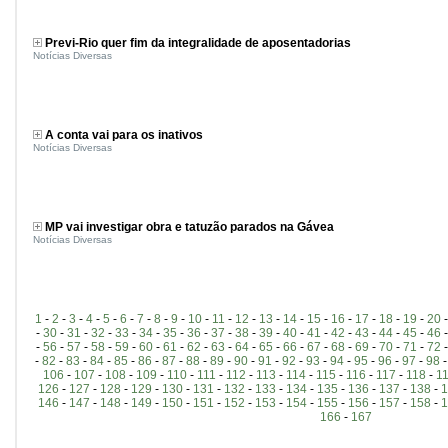
Previ-Rio quer fim da integralidade de aposentadorias
Notícias Diversas
A conta vai para os inativos
Notícias Diversas
MP vai investigar obra e tatuzão parados na Gávea
Notícias Diversas
1
-
2
-
3
-
4
-
5
-
6
-
7
-
8
-
9
-
10
-
11
-
12
-
13
-
14
-
15
-
16
-
17
-
18
-
19
-
20
-
30
-
31
-
32
-
33
-
34
-
35
-
36
-
37
-
38
-
39
-
40
-
41
-
42
-
43
-
44
-
45
-
46
-
56
-
57
-
58
-
59
-
60
-
61
-
62
-
63
-
64
-
65
-
66
-
67
-
68
-
69
-
70
-
71
-
72
-
82
-
83
-
84
-
85
-
86
-
87
-
88
-
89
-
90
-
91
-
92
-
93
-
94
-
95
-
96
-
97
-
98
106
-
107
-
108
-
109
-
110
-
111
-
112
-
113
-
114
-
115
-
116
-
117
-
118
-
1
126
-
127
-
128
-
129
-
130
-
131
-
132
-
133
-
134
-
135
-
136
-
137
-
138
-
1
146
-
147
-
148
-
149
-
150
-
151
-
152
-
153
-
154
-
155
-
156
-
157
-
158
-
1
166
-
167