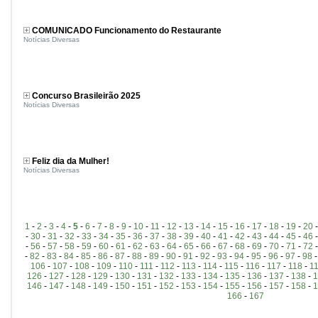
COMUNICADO Funcionamento do Restaurante
Notícias Diversas
Concurso Brasileirão 2025
Notícias Diversas
Feliz dia da Mulher!
Notícias Diversas
1
-
2
-
3
-
4
-
5
-
6
-
7
-
8
-
9
-
10
-
11
-
12
-
13
-
14
-
15
-
16
-
17
-
18
-
19
-
20
-
30
-
31
-
32
-
33
-
34
-
35
-
36
-
37
-
38
-
39
-
40
-
41
-
42
-
43
-
44
-
45
-
46
-
56
-
57
-
58
-
59
-
60
-
61
-
62
-
63
-
64
-
65
-
66
-
67
-
68
-
69
-
70
-
71
-
72
-
82
-
83
-
84
-
85
-
86
-
87
-
88
-
89
-
90
-
91
-
92
-
93
-
94
-
95
-
96
-
97
-
98
106
-
107
-
108
-
109
-
110
-
111
-
112
-
113
-
114
-
115
-
116
-
117
-
118
-
1
126
-
127
-
128
-
129
-
130
-
131
-
132
-
133
-
134
-
135
-
136
-
137
-
138
-
1
146
-
147
-
148
-
149
-
150
-
151
-
152
-
153
-
154
-
155
-
156
-
157
-
158
-
1
166
-
167