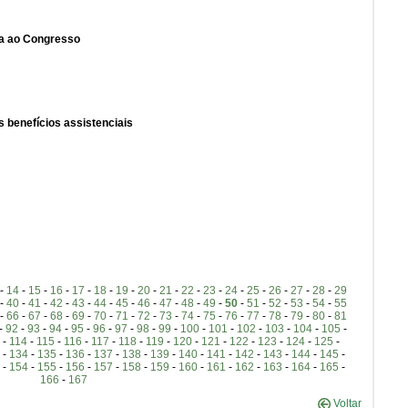
ga ao Congresso
 benefícios assistenciais
-
14
-
15
-
16
-
17
-
18
-
19
-
20
-
21
-
22
-
23
-
24
-
25
-
26
-
27
-
28
-
29
-
40
-
41
-
42
-
43
-
44
-
45
-
46
-
47
-
48
-
49
-
50
-
51
-
52
-
53
-
54
-
55
-
66
-
67
-
68
-
69
-
70
-
71
-
72
-
73
-
74
-
75
-
76
-
77
-
78
-
79
-
80
-
81
-
92
-
93
-
94
-
95
-
96
-
97
-
98
-
99
-
100
-
101
-
102
-
103
-
104
-
105
-
-
114
-
115
-
116
-
117
-
118
-
119
-
120
-
121
-
122
-
123
-
124
-
125
-
-
134
-
135
-
136
-
137
-
138
-
139
-
140
-
141
-
142
-
143
-
144
-
145
-
-
154
-
155
-
156
-
157
-
158
-
159
-
160
-
161
-
162
-
163
-
164
-
165
-
166
-
167
Voltar