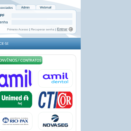
PF
enha
Primeiro Acesso
|
Recuperar senha
|