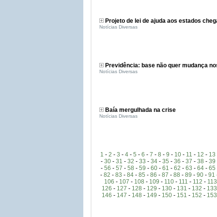
Projeto de lei de ajuda aos estados che
Notícias Diversas
Previdência: base não quer mudança nos
Notícias Diversas
Baía mergulhada na crise
Notícias Diversas
1
-
2
-
3
-
4
-
5
-
6
-
7
-
8
-
9
-
10
-
11
-
12
-
13
-
30
-
31
-
32
-
33
-
34
-
35
-
36
-
37
-
38
-
39
-
56
-
57
-
58
-
59
-
60
-
61
-
62
-
63
-
64
-
65
-
82
-
83
-
84
-
85
-
86
-
87
-
88
-
89
-
90
-
91
106
-
107
-
108
-
109
-
110
-
111
-
112
-
113
126
-
127
-
128
-
129
-
130
-
131
-
132
-
133
146
-
147
-
148
-
149
-
150
-
151
-
152
-
153