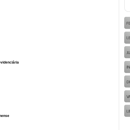
evidenciária
inense