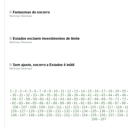
Fantasmas do socorro
Notícias Diversas
Estados excluem investimentos de limite
Notícias Diversas
Sem ajuste, socorro a Estados é inútil
Notícias Diversas
1
-
2
-
3
-
4
-
5
-
6
-
7
-
8
-
9
-
10
-
11
-
12
-
13
-
14
-
15
-
16
-
17
-
18
-
19
-
20
-
30
-
31
-
32
-
33
-
34
-
35
-
36
-
37
-
38
-
39
-
40
-
41
-
42
-
43
-
44
-
45
-
46
-
56
-
57
-
58
-
59
-
60
-
61
-
62
-
63
-
64
-
65
-
66
-
67
-
68
-
69
-
70
-
71
-
72
-
82
-
83
-
84
-
85
-
86
-
87
-
88
-
89
-
90
-
91
-
92
-
93
-
94
-
95
-
96
-
97
-
98
106
-
107
-
108
-
109
-
110
-
111
-
112
-
113
-
114
-
115
-
116
-
117
-
118
-
1
126
-
127
-
128
-
129
-
130
-
131
-
132
-
133
-
134
-
135
-
136
-
137
-
138
-
1
146
-
147
-
148
-
149
-
150
-
151
-
152
-
153
-
154
-
155
-
156
-
157
-
158
-
1
166
-
167