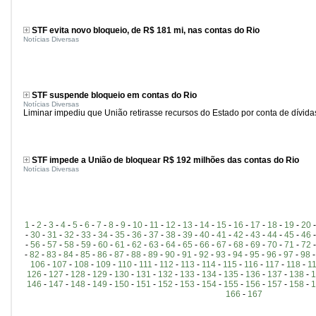
STF evita novo bloqueio, de R$ 181 mi, nas contas do Rio
Notícias Diversas
STF suspende bloqueio em contas do Rio
Notícias Diversas
Liminar impediu que União retirasse recursos do Estado por conta de dívida
STF impede a União de bloquear R$ 192 milhões das contas do Rio
Notícias Diversas
1
-
2
-
3
-
4
-
5
-
6
-
7
-
8
-
9
-
10
-
11
-
12
-
13
-
14
-
15
-
16
-
17
-
18
-
19
-
20
-
30
-
31
-
32
-
33
-
34
-
35
-
36
-
37
-
38
-
39
-
40
-
41
-
42
-
43
-
44
-
45
-
46
-
56
-
57
-
58
-
59
-
60
-
61
-
62
-
63
-
64
-
65
-
66
-
67
-
68
-
69
-
70
-
71
-
72
-
82
-
83
-
84
-
85
-
86
-
87
-
88
-
89
-
90
-
91
-
92
-
93
-
94
-
95
-
96
-
97
-
98
106
-
107
-
108
-
109
-
110
-
111
-
112
-
113
-
114
-
115
-
116
-
117
-
118
-
1
126
-
127
-
128
-
129
-
130
-
131
-
132
-
133
-
134
-
135
-
136
-
137
-
138
-
1
146
-
147
-
148
-
149
-
150
-
151
-
152
-
153
-
154
-
155
-
156
-
157
-
158
-
1
166
-
167