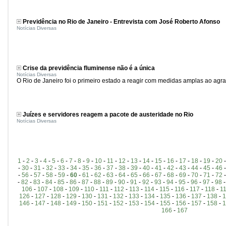
Previdência no Rio de Janeiro - Entrevista com José Roberto Afonso
Notícias Diversas
Crise da previdência fluminense não é a única
Notícias Diversas
O Rio de Janeiro foi o primeiro estado a reagir com medidas amplas ao agrav
Juízes e servidores reagem a pacote de austeridade no Rio
Notícias Diversas
1
-
2
-
3
-
4
-
5
-
6
-
7
-
8
-
9
-
10
-
11
-
12
-
13
-
14
-
15
-
16
-
17
-
18
-
19
-
20
-
30
-
31
-
32
-
33
-
34
-
35
-
36
-
37
-
38
-
39
-
40
-
41
-
42
-
43
-
44
-
45
-
46
-
56
-
57
-
58
-
59
-
60
-
61
-
62
-
63
-
64
-
65
-
66
-
67
-
68
-
69
-
70
-
71
-
72
-
82
-
83
-
84
-
85
-
86
-
87
-
88
-
89
-
90
-
91
-
92
-
93
-
94
-
95
-
96
-
97
-
98
106
-
107
-
108
-
109
-
110
-
111
-
112
-
113
-
114
-
115
-
116
-
117
-
118
-
1
126
-
127
-
128
-
129
-
130
-
131
-
132
-
133
-
134
-
135
-
136
-
137
-
138
-
1
146
-
147
-
148
-
149
-
150
-
151
-
152
-
153
-
154
-
155
-
156
-
157
-
158
-
1
166
-
167