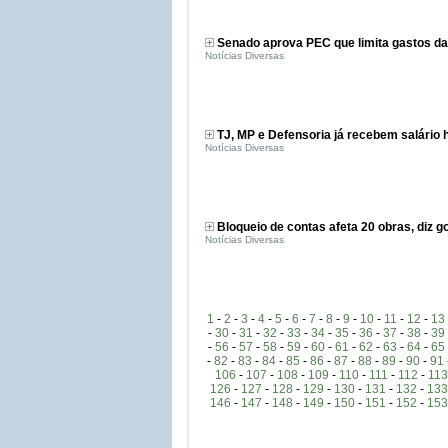
Senado aprova PEC que limita gastos da
Notícias Diversas
TJ, MP e Defensoria já recebem salário 
Notícias Diversas
Bloqueio de contas afeta 20 obras, diz 
Notícias Diversas
1
-
2
-
3
-
4
-
5
-
6
-
7
-
8
-
9
-
10
-
11
-
12
-
13
-
30
-
31
-
32
-
33
-
34
-
35
-
36
-
37
-
38
-
39
-
56
-
57
-
58
-
59
-
60
-
61
-
62
-
63
-
64
-
65
-
82
-
83
-
84
-
85
-
86
-
87
-
88
-
89
-
90
-
91
106
-
107
-
108
-
109
-
110
-
111
-
112
-
113
126
-
127
-
128
-
129
-
130
-
131
-
132
-
133
146
-
147
-
148
-
149
-
150
-
151
-
152
-
153