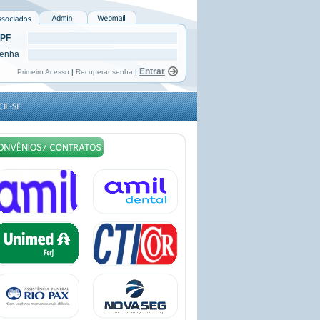
PF
enha
Primeiro Acesso
|
Recuperar senha
|