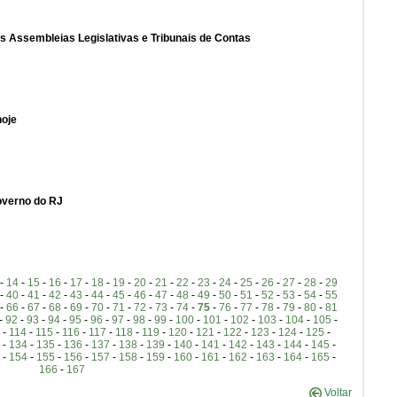
s Assembleias Legislativas e Tribunais de Contas
hoje
governo do RJ
-
14
-
15
-
16
-
17
-
18
-
19
-
20
-
21
-
22
-
23
-
24
-
25
-
26
-
27
-
28
-
29
-
40
-
41
-
42
-
43
-
44
-
45
-
46
-
47
-
48
-
49
-
50
-
51
-
52
-
53
-
54
-
55
-
66
-
67
-
68
-
69
-
70
-
71
-
72
-
73
-
74
-
75
-
76
-
77
-
78
-
79
-
80
-
81
-
92
-
93
-
94
-
95
-
96
-
97
-
98
-
99
-
100
-
101
-
102
-
103
-
104
-
105
-
-
114
-
115
-
116
-
117
-
118
-
119
-
120
-
121
-
122
-
123
-
124
-
125
-
-
134
-
135
-
136
-
137
-
138
-
139
-
140
-
141
-
142
-
143
-
144
-
145
-
-
154
-
155
-
156
-
157
-
158
-
159
-
160
-
161
-
162
-
163
-
164
-
165
-
166
-
167
Voltar