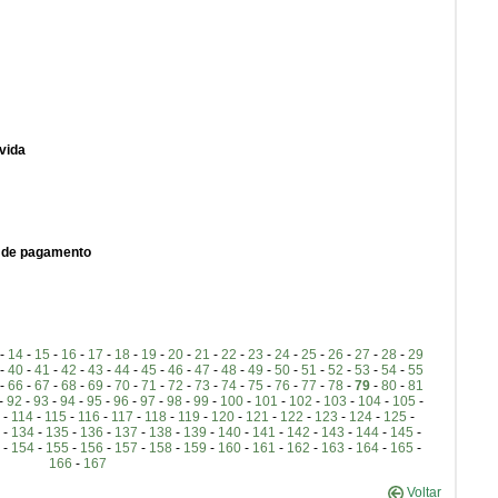
vida
a de pagamento
-
14
-
15
-
16
-
17
-
18
-
19
-
20
-
21
-
22
-
23
-
24
-
25
-
26
-
27
-
28
-
29
-
40
-
41
-
42
-
43
-
44
-
45
-
46
-
47
-
48
-
49
-
50
-
51
-
52
-
53
-
54
-
55
-
66
-
67
-
68
-
69
-
70
-
71
-
72
-
73
-
74
-
75
-
76
-
77
-
78
-
79
-
80
-
81
-
92
-
93
-
94
-
95
-
96
-
97
-
98
-
99
-
100
-
101
-
102
-
103
-
104
-
105
-
-
114
-
115
-
116
-
117
-
118
-
119
-
120
-
121
-
122
-
123
-
124
-
125
-
-
134
-
135
-
136
-
137
-
138
-
139
-
140
-
141
-
142
-
143
-
144
-
145
-
-
154
-
155
-
156
-
157
-
158
-
159
-
160
-
161
-
162
-
163
-
164
-
165
-
166
-
167
Voltar