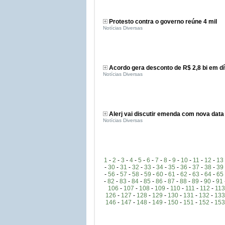
Protesto contra o governo reúne 4 mil
Notícias Diversas
Acordo gera desconto de R$ 2,8 bi em dí
Notícias Diversas
Alerj vai discutir emenda com nova dat
Notícias Diversas
1
-
2
-
3
-
4
-
5
-
6
-
7
-
8
-
9
-
10
-
11
-
12
-
13
-
30
-
31
-
32
-
33
-
34
-
35
-
36
-
37
-
38
-
39
-
56
-
57
-
58
-
59
-
60
-
61
-
62
-
63
-
64
-
65
-
82
-
83
-
84
-
85
-
86
-
87
-
88
-
89
-
90
-
91
106
-
107
-
108
-
109
-
110
-
111
-
112
-
113
126
-
127
-
128
-
129
-
130
-
131
-
132
-
133
146
-
147
-
148
-
149
-
150
-
151
-
152
-
153