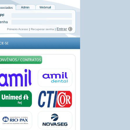
PF
enha
Primeiro Acesso
|
Recuperar senha
|