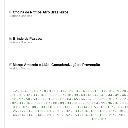
Oficina de Ritmos Afro Brasileiros
Notícias Diversas
Brinde de Páscoa
Notícias Diversas
Março Amarelo e Lilás: Conscientização e Prevenção
Notícias Diversas
1
-
2
-
3
-
4
-
5
-
6
-
7
-
8
-
9
-
10
-
11
-
12
-
13
-
14
-
15
-
16
-
17
-
18
-
19
-
20
-
30
-
31
-
32
-
33
-
34
-
35
-
36
-
37
-
38
-
39
-
40
-
41
-
42
-
43
-
44
-
45
-
46
-
56
-
57
-
58
-
59
-
60
-
61
-
62
-
63
-
64
-
65
-
66
-
67
-
68
-
69
-
70
-
71
-
72
-
82
-
83
-
84
-
85
-
86
-
87
-
88
-
89
-
90
-
91
-
92
-
93
-
94
-
95
-
96
-
97
-
98
106
-
107
-
108
-
109
-
110
-
111
-
112
-
113
-
114
-
115
-
116
-
117
-
118
-
1
126
-
127
-
128
-
129
-
130
-
131
-
132
-
133
-
134
-
135
-
136
-
137
-
138
-
1
146
-
147
-
148
-
149
-
150
-
151
-
152
-
153
-
154
-
155
-
156
-
157
-
158
-
1
166
-
167