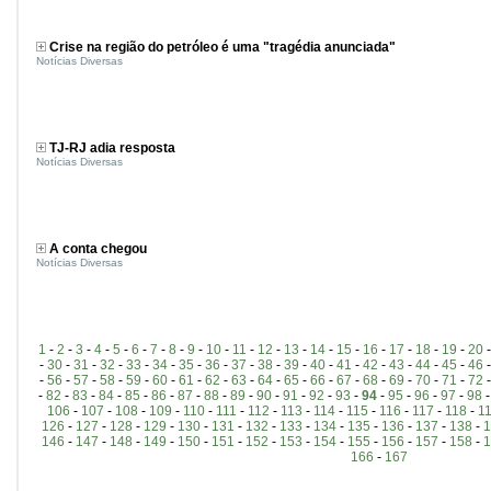
Crise na região do petróleo é uma "tragédia anunciada"
Notícias Diversas
TJ-RJ adia resposta
Notícias Diversas
A conta chegou
Notícias Diversas
1
-
2
-
3
-
4
-
5
-
6
-
7
-
8
-
9
-
10
-
11
-
12
-
13
-
14
-
15
-
16
-
17
-
18
-
19
-
20
-
30
-
31
-
32
-
33
-
34
-
35
-
36
-
37
-
38
-
39
-
40
-
41
-
42
-
43
-
44
-
45
-
46
-
56
-
57
-
58
-
59
-
60
-
61
-
62
-
63
-
64
-
65
-
66
-
67
-
68
-
69
-
70
-
71
-
72
-
82
-
83
-
84
-
85
-
86
-
87
-
88
-
89
-
90
-
91
-
92
-
93
-
94
-
95
-
96
-
97
-
98
106
-
107
-
108
-
109
-
110
-
111
-
112
-
113
-
114
-
115
-
116
-
117
-
118
-
1
126
-
127
-
128
-
129
-
130
-
131
-
132
-
133
-
134
-
135
-
136
-
137
-
138
-
1
146
-
147
-
148
-
149
-
150
-
151
-
152
-
153
-
154
-
155
-
156
-
157
-
158
-
1
166
-
167