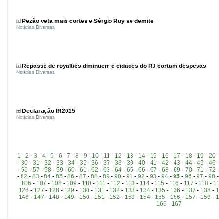
Pezão veta mais cortes e Sérgio Ruy se demite
Notícias Diversas
Repasse de royalties diminuem e cidades do RJ cortam despesas
Notícias Diversas
Declaração IR2015
Notícias Diversas
1
-
2
-
3
-
4
-
5
-
6
-
7
-
8
-
9
-
10
-
11
-
12
-
13
-
14
-
15
-
16
-
17
-
18
-
19
-
20
-
30
-
31
-
32
-
33
-
34
-
35
-
36
-
37
-
38
-
39
-
40
-
41
-
42
-
43
-
44
-
45
-
46
-
56
-
57
-
58
-
59
-
60
-
61
-
62
-
63
-
64
-
65
-
66
-
67
-
68
-
69
-
70
-
71
-
72
-
82
-
83
-
84
-
85
-
86
-
87
-
88
-
89
-
90
-
91
-
92
-
93
-
94
-
95
-
96
-
97
-
98
106
-
107
-
108
-
109
-
110
-
111
-
112
-
113
-
114
-
115
-
116
-
117
-
118
-
1
126
-
127
-
128
-
129
-
130
-
131
-
132
-
133
-
134
-
135
-
136
-
137
-
138
-
1
146
-
147
-
148
-
149
-
150
-
151
-
152
-
153
-
154
-
155
-
156
-
157
-
158
-
1
166
-
167