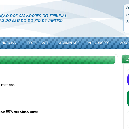
C
S
e Estados
enca 80% em cinco anos