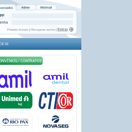
PF
enha
Primeiro Acesso
|
Recuperar senha
|