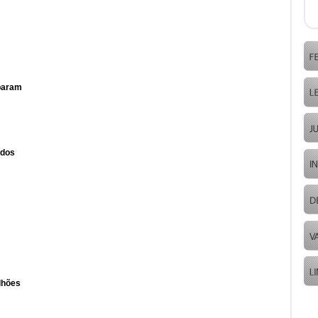
sparam
ados
lhões