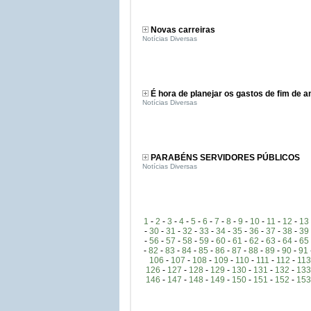
Novas carreiras
Notícias Diversas
É hora de planejar os gastos de fim de a
Notícias Diversas
PARABÉNS SERVIDORES PÚBLICOS
Notícias Diversas
1
-
2
-
3
-
4
-
5
-
6
-
7
-
8
-
9
-
10
-
11
-
12
-
13
-
30
-
31
-
32
-
33
-
34
-
35
-
36
-
37
-
38
-
39
-
56
-
57
-
58
-
59
-
60
-
61
-
62
-
63
-
64
-
65
-
82
-
83
-
84
-
85
-
86
-
87
-
88
-
89
-
90
-
91
106
-
107
-
108
-
109
-
110
-
111
-
112
-
113
126
-
127
-
128
-
129
-
130
-
131
-
132
-
133
146
-
147
-
148
-
149
-
150
-
151
-
152
-
153