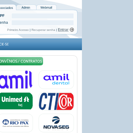
PF
enha
Primeiro Acesso
|
Recuperar senha
|