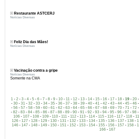
Restaurante ASTCERJ
Notícias Diversas
Feliz Dia das Mães!
Notícias Diversas
Vacinação contra a gripe
Notícias Diversas
Somente na CMA
1
-
2
-
3
-
4
-
5
-
6
-
7
-
8
-
9
-
10
-
11
-
12
-
13
-
14
-
15
-
16
-
17
-
18
-
19
-
20
-
30
-
31
-
32
-
33
-
34
-
35
-
36
-
37
-
38
-
39
-
40
-
41
-
42
-
43
-
44
-
45
-
46
-
56
-
57
-
58
-
59
-
60
-
61
-
62
-
63
-
64
-
65
-
66
-
67
-
68
-
69
-
70
-
71
-
72
-
82
-
83
-
84
-
85
-
86
-
87
-
88
-
89
-
90
-
91
-
92
-
93
-
94
-
95
-
96
-
97
-
98
106
-
107
-
108
-
109
-
110
-
111
-
112
-
113
-
114
-
115
-
116
-
117
-
118
-
1
126
-
127
-
128
-
129
-
130
-
131
-
132
-
133
-
134
-
135
-
136
-
137
-
138
-
1
146
-
147
-
148
-
149
-
150
-
151
-
152
-
153
-
154
-
155
-
156
-
157
-
158
-
1
166
-
167